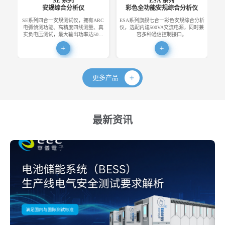
SE 系列
ESA 系列
安规综合分析仪
彩色全功能安规综合分析仪
SE系列四合一安规测试仪，拥有ARC
ESA系列旗舰七合一彩色安规综合分析
E
电弧侦测功能、高精度四线测量、真
仪，选配内建500VA交流电源，同时兼
便
实负电压测试，最大输出功率达50…
容多种通信控制接口。
更多产品
最新资讯