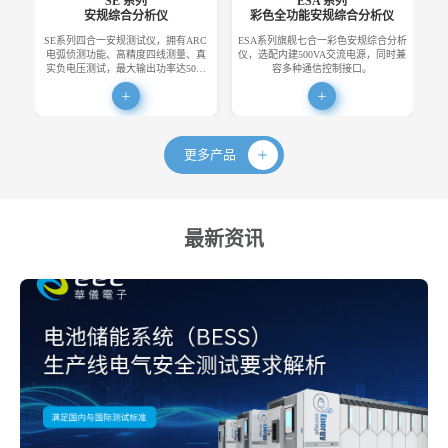
SE 系列
ESA 系列
安规综合分析仪
彩色全功能安规综合分析仪
SE系列四合一安规测试仪，拥有ARC
ESA系列旗舰七合一彩色安规综合分析
E
电弧侦测功能、高精度四线测量、真
仪，选配内建500VA交流电源，同时兼
便
实负电压测试，最大输出功率达50…
容多种通信控制接口。
更多产品
最新资讯