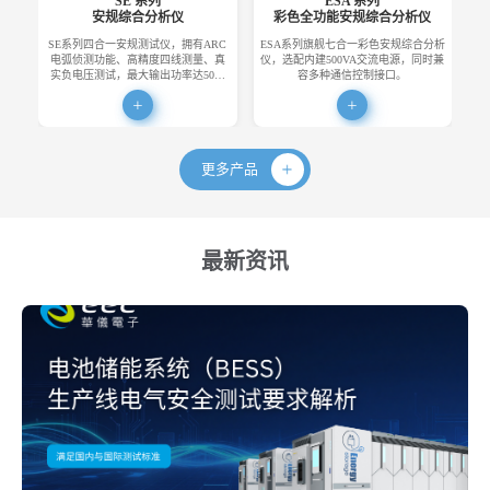
SE 系列
ESA 系列
安规综合分析仪
彩色全功能安规综合分析仪
SE系列四合一安规测试仪，拥有ARC
ESA系列旗舰七合一彩色安规综合分析
E
电弧侦测功能、高精度四线测量、真
仪，选配内建500VA交流电源，同时兼
便
实负电压测试，最大输出功率达50…
容多种通信控制接口。
更多产品
最新资讯