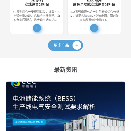
SE 系列
ESA 系列
安规综合分析仪
彩色全功能安规综合分析仪
SE系列四合一安规测试仪，拥有ARC
ESA系列旗舰七合一彩色安规综合分析
E
电弧侦测功能、高精度四线测量、真
仪，选配内建500VA交流电源，同时兼
便
实负电压测试，最大输出功率达50…
容多种通信控制接口。
更多产品
最新资讯