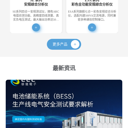
SE 系列
ESA 系列
安规综合分析仪
彩色全功能安规综合分析仪
SE系列四合一安规测试仪，拥有ARC
ESA系列旗舰七合一彩色安规综合分析
E
电弧侦测功能、高精度四线测量、真
仪，选配内建500VA交流电源，同时兼
便
实负电压测试，最大输出功率达50…
容多种通信控制接口。
更多产品
最新资讯