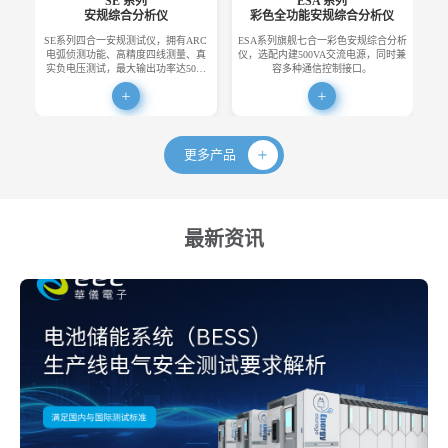
SE 系列
ESA 系列
安规综合分析仪
彩色全功能安规综合分析仪
SE系列四合一安规测试仪，拥有ARC
ESA系列旗舰七合一彩色安规综合分析
E
电弧侦测功能、高精度四线测量、真
仪，选配内建500VA交流电源，同时兼
便
实负电压测试，最大输出功率达50…
容多种通信控制接口。
更多产品
最新资讯