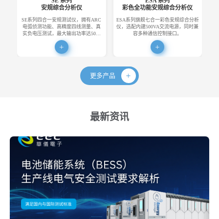
SE 系列
ESA 系列
安规综合分析仪
彩色全功能安规综合分析仪
SE系列四合一安规测试仪，拥有ARC
ESA系列旗舰七合一彩色安规综合分析
E
电弧侦测功能、高精度四线测量、真
仪，选配内建500VA交流电源，同时兼
便
实负电压测试，最大输出功率达50…
容多种通信控制接口。
更多产品
最新资讯