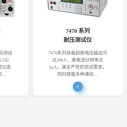
列
7470 系列
耐压测试仪
耐压测试
7470系列具备超高电压输出可
.5公
达20kV，高电流分辨率达
试仪连
1μA，满足严苛的测试需求，
测…
同时搭载多种通信…