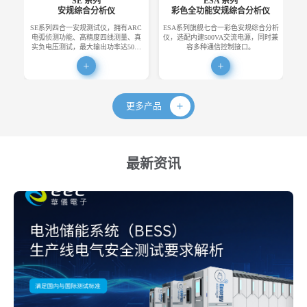
SE 系列
ESA 系列
安规综合分析仪
彩色全功能安规综合分析仪
SE系列四合一安规测试仪，拥有ARC
ESA系列旗舰七合一彩色安规综合分析
E
电弧侦测功能、高精度四线测量、真
仪，选配内建500VA交流电源，同时兼
便
实负电压测试，最大输出功率达50…
容多种通信控制接口。
更多产品
最新资讯