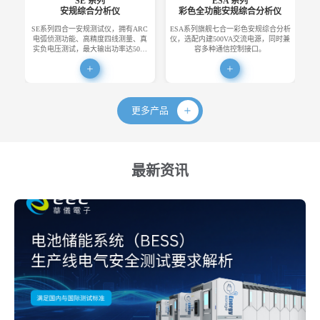
SE 系列
ESA 系列
安规综合分析仪
彩色全功能安规综合分析仪
SE系列四合一安规测试仪，拥有ARC
ESA系列旗舰七合一彩色安规综合分析
E
电弧侦测功能、高精度四线测量、真
仪，选配内建500VA交流电源，同时兼
便
实负电压测试，最大输出功率达50…
容多种通信控制接口。
更多产品
最新资讯