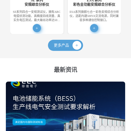
SE 系列
ESA 系列
安规综合分析仪
彩色全功能安规综合分析仪
SE系列四合一安规测试仪，拥有ARC
ESA系列旗舰七合一彩色安规综合分析
E
电弧侦测功能、高精度四线测量、真
仪，选配内建500VA交流电源，同时兼
便
实负电压测试，最大输出功率达50…
容多种通信控制接口。
更多产品
最新资讯