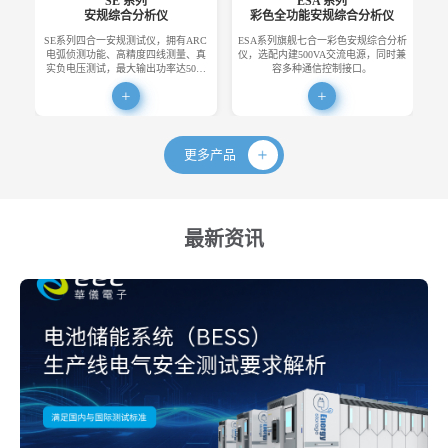
SE 系列
ESA 系列
安规综合分析仪
彩色全功能安规综合分析仪
SE系列四合一安规测试仪，拥有ARC
ESA系列旗舰七合一彩色安规综合分析
E
电弧侦测功能、高精度四线测量、真
仪，选配内建500VA交流电源，同时兼
便
实负电压测试，最大输出功率达50…
容多种通信控制接口。
更多产品
最新资讯