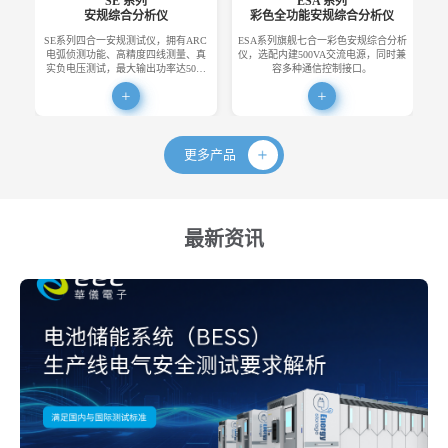
SE 系列
ESA 系列
安规综合分析仪
彩色全功能安规综合分析仪
SE系列四合一安规测试仪，拥有ARC
ESA系列旗舰七合一彩色安规综合分析
E
电弧侦测功能、高精度四线测量、真
仪，选配内建500VA交流电源，同时兼
便
实负电压测试，最大输出功率达50…
容多种通信控制接口。
更多产品
最新资讯