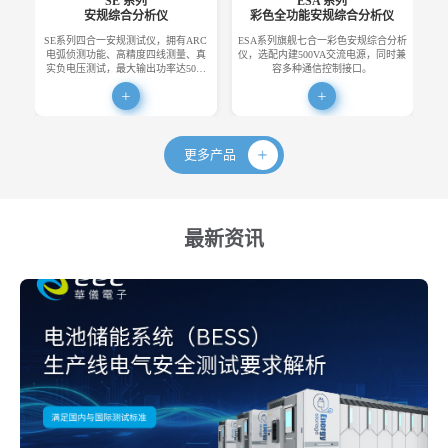
SE 系列
ESA 系列
安规综合分析仪
彩色全功能安规综合分析仪
SE系列四合一安规测试仪，拥有ARC
ESA系列旗舰七合一彩色安规综合分析
E
电弧侦测功能、高精度四线测量、真
仪，选配内建500VA交流电源，同时兼
便
实负电压测试，最大输出功率达50…
容多种通信控制接口。
更多产品
最新资讯