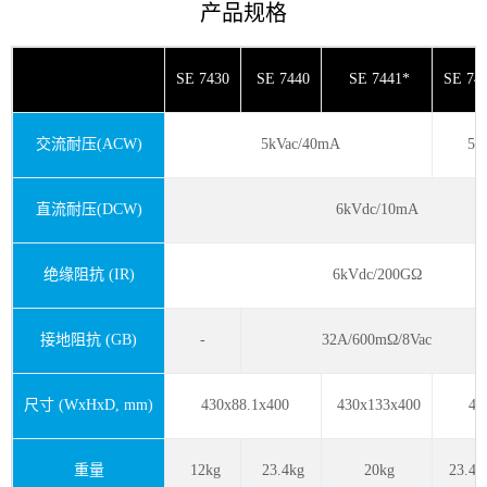
产品规格
SE 7430
SE 7440
SE 7441*
SE 74
交流耐压(ACW)
5kVac/40mA
5k
直流耐压(DCW)
6kVdc/10mA
绝缘阻抗 (IR)
6kVdc/200GΩ
接地阻抗 (GB)
-
32A/600mΩ/8Vac
尺寸 (WxHxD, mm)
430x88.1x400
430x133x400
430
重量
12kg
23.4kg
20kg
23.4k