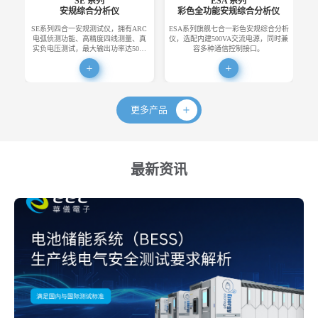
SE 系列
ESA 系列
安规综合分析仪
彩色全功能安规综合分析仪
SE系列四合一安规测试仪，拥有ARC
ESA系列旗舰七合一彩色安规综合分析
E
电弧侦测功能、高精度四线测量、真
仪，选配内建500VA交流电源，同时兼
便
实负电压测试，最大输出功率达50…
容多种通信控制接口。
更多产品
最新资讯