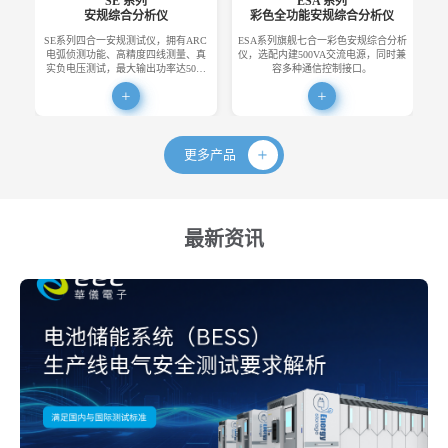
SE 系列
ESA 系列
安规综合分析仪
彩色全功能安规综合分析仪
SE系列四合一安规测试仪，拥有ARC
ESA系列旗舰七合一彩色安规综合分析
E
电弧侦测功能、高精度四线测量、真
仪，选配内建500VA交流电源，同时兼
便
实负电压测试，最大输出功率达50…
容多种通信控制接口。
更多产品
最新资讯