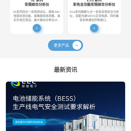
SE 系列
ESA 系列
安规综合分析仪
彩色全功能安规综合分析仪
SE系列四合一安规测试仪，拥有ARC
ESA系列旗舰七合一彩色安规综合分析
E
电弧侦测功能、高精度四线测量、真
仪，选配内建500VA交流电源，同时兼
便
实负电压测试，最大输出功率达50…
容多种通信控制接口。
更多产品
最新资讯