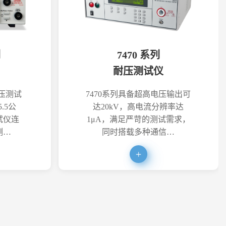
列
7470 系列
耐压测试仪
耐压测试
7470系列具备超高电压输出可
.5公
达20kV，高电流分辨率达
试仪连
1μA，满足严苛的测试需求，
测…
同时搭载多种通信…