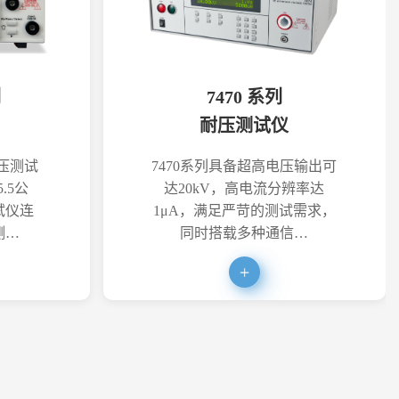
列
7470 系列
耐压测试仪
耐压测试
7470系列具备超高电压输出可
.5公
达20kV，高电流分辨率达
试仪连
1μA，满足严苛的测试需求，
测…
同时搭载多种通信…