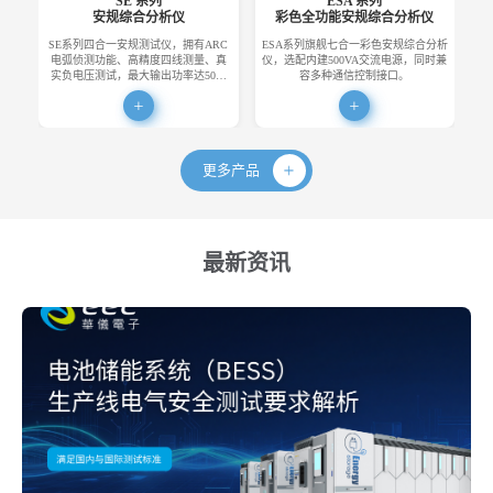
SE 系列
ESA 系列
安规综合分析仪
彩色全功能安规综合分析仪
SE系列四合一安规测试仪，拥有ARC
ESA系列旗舰七合一彩色安规综合分析
E
电弧侦测功能、高精度四线测量、真
仪，选配内建500VA交流电源，同时兼
便
实负电压测试，最大输出功率达50…
容多种通信控制接口。
更多产品
最新资讯