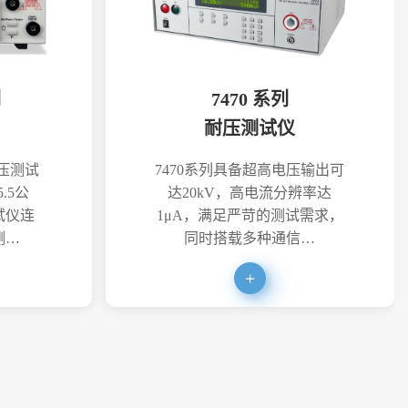
列
7470 系列
耐压测试仪
耐压测试
7470系列具备超高电压输出可
.5公
达20kV，高电流分辨率达
试仪连
1μA，满足严苛的测试需求，
测…
同时搭载多种通信…