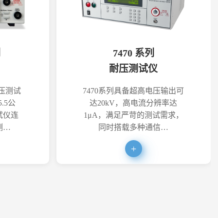
列
7470 系列
耐压测试仪
耐压测试
7470系列具备超高电压输出可
.5公
达20kV，高电流分辨率达
试仪连
1μA，满足严苛的测试需求，
测…
同时搭载多种通信…