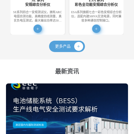
SE 系列
ESA 系列
安规综合分析仪
彩色全功能安规综合分析仪
SE系列四合一安规测试仪，拥有ARC
ESA系列旗舰七合一彩色安规综合分析
E
电弧侦测功能、高精度四线测量、真
仪，选配内建500VA交流电源，同时兼
便
实负电压测试，最大输出功率达50…
容多种通信控制接口。
更多产品
最新资讯