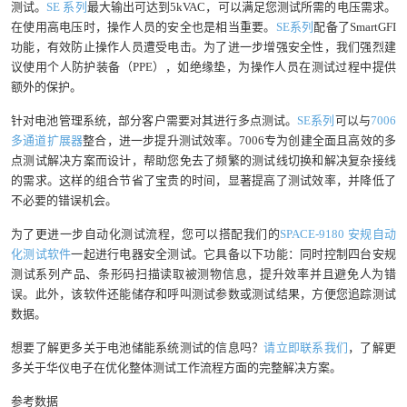
测试。
SE 系列
最大输出可达到5kVAC，可以满足您测试所需的电压需求。
在使用高电压时，操作人员的安全也是相当重要。
SE系列
配备了SmartGFI
功能，有效防止操作人员遭受电击。为了进一步增强安全性，我们强烈建
议使用个人防护装备（PPE），如绝缘垫，为操作人员在测试过程中提供
额外的保护。
针对电池管理系统，部分客户需要对其进行多点测试。
SE系列
可以与
7006
多通道扩展器
整合，进一步提升测试效率。7006专为创建全面且高效的多
点测试解决方案而设计，帮助您免去了频繁的测试线切换和解决复杂接线
的需求。这样的组合节省了宝贵的时间，显著提高了测试效率，并降低了
不必要的错误机会。
为了更进一步自动化测试流程，您可以搭配我们的
SPACE-9180 安规自动
化测试软件
一起进行电器安全测试。它具备以下功能：同时控制四台安规
测试系列产品、条形码扫描读取被测物信息，提升效率并且避免人为错
误。此外，该软件还能储存和呼叫测试参数或测试结果，方便您追踪测试
数据。
想要了解更多关于电池储能系统测试的信息吗？
请立即联系我们
，了解更
多关于华仪电子在优化整体测试工作流程方面的完整解决方案。
参考数据