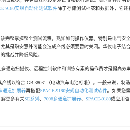
存测试数据，并更高效地设定测试仪和执行测试。实时储存所有
ACE-9180安规自动化测试软件
除了存储测试档案和数据外，它还
应该完整掌握整个测试流程，熟知如何操作仪器。特别是电气安
，尤其是职安意外可能会造成产线必须要暂时关闭。华仪电子结
中的挑战并降低风险。
上多通道扫描仪、远程控制软件和训练有素的操作员才是提高效
线以符合 GB 38031（电动汽车电池标准）。一般来说，
6多通道扩展器
再搭配
SPACE-9180安规自动化测试软件
。如果您
了解更多有关
SE系列
、
7006多通道扩展器
、
SPACE-9180
或应用咨