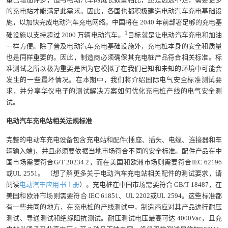
的充电站才能满足此需求。因此，各国也都积极建造电动汽车充电基础设
施，以加快完成电动汽车充电网络。中国将在 2040 年前部署足够的充电基
1
础设施以支持超过 2000 万辆电动汽车。
目标就是让电动汽车充电和加油
一样方便。除了普及电动汽车充电基础设施外，充电桩本身的安全和质量
也是同样重要的。因此，制造商必须确保其充电桩产品符合相关标准。标
准测试之所以极为重要是因为它模拟了在我们已知和未知的环境中可能会
发生的一些最坏情况。在本期中，我们将介绍国际电气安全标准测试要
求，并分享华仪电子的测试解决方案如何优化充电桩产线的电气安全测
试。
电动汽车充电站相关法规标准
完整的电动车充电设备包含充电站和配件(插座、插头、电缆、连接器和车
辆输入端)，并且必须要依据当地市场符合不同的安全标准。配件产品在中
国市场需要符合G/T 20234.2，而在美国和欧洲市场则需要符合IEC 62196
或UL 2551。 （想了解更多关于电动汽车充电站相关配件的测试要求，请
阅读
电动汽车应用书上册
）。充电桩在中国市场需要符合 GB/T 18487，在
美国和欧洲市场则需要符合 IEC 61851、UL 2202或UL 2594。这些标准都
有一些共同的地方，在充电桩的产线测试中，制造商应对其产品进行耐压
测试、导通测试和绝缘阻抗测试。耐压测试电压最高可达 4000Vac，且充