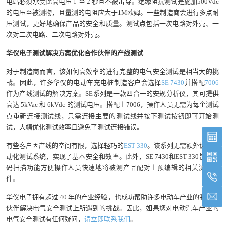
电站必须承受此高电压 1 至 2 秒且不被击穿。绝缘阻抗测试是施加500Vdc
的电压至被测物，且量测的电阻应大于1M欧姆。一些制造商会进行多点耐
压测试，更好地确保产品的安全和质量。测试点包括一次电路对外壳、一
次对二次电路、二次电路对外壳。
华仪电子测试解决方案优化合作伙伴的产线测试
对于制造商而言，该如何高效率的进行完整的电气安全测试是相当大的挑
战。因此，许多华仪的电动车充电桩制造客户会选择
SE 7430
并搭配
7006
作为产线测试的解决方案。SE系列是一款四合一的安规分析仪，其可提供
高达 5kVac 和 6kVdc 的测试电压。搭配上7006，操作人员无需为每个测试
点重新连接测试线，只需连接主要的测试线并按下测试按钮即可开始测
试，大幅优化测试效率且避免了测试连接错误。
有些客户因产线的空间有限，选择轻巧的
EST-330
。该系列无需额外设计自
动化测试系统，实现了基本安全和效率。此外，SE 7430和EST-330皆有条
码扫描功能方便操作人员快速地将被测产品配对上预编辑的相关测试文
件。
华仪电子拥有超过 40 年的产业经验，也成功帮助许多电动车产业的制造商
伙伴解决电气安全测试上所遇到的挑战。因此，如果您对电动汽车产业的
电气安全测试有任何疑问，
请立即联系我们
。