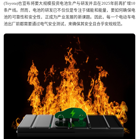
(Toyota)也宣布将要大规模投资电池生产与研发并且在2025年前再扩增10
条产线。然而，电池的研发已不仅仅是专注于储能和能量，要如何确保电
池的可靠性和安全性，正成为产业发展的新课题。因此，每一个电动车电
池出厂前都需要通过电气安全测试，来确保其安全且合乎安规规范。