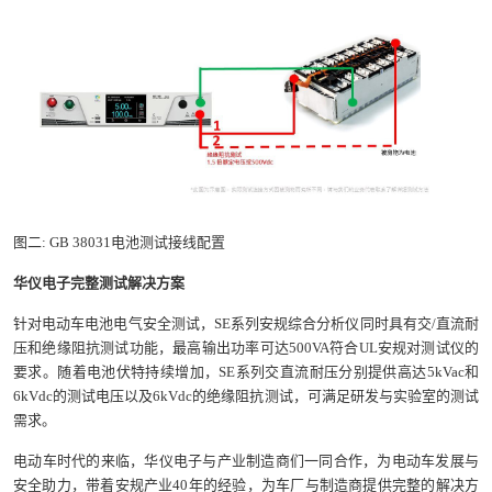
图二: GB 38031电池测试接线配置
华仪电子完整测试解决方案
针对电动车电池电气安全测试，SE系列安规综合分析仪同时具有交/直流耐
压和绝缘阻抗测试功能，最高输出功率可达500VA符合UL安规对测试仪的
要求。随着电池伏特持续增加，SE系列交直流耐压分别提供高达5kVac和
6kVdc的测试电压以及6kVdc的绝缘阻抗测试，可满足研发与实验室的测试
需求。
电动车时代的来临，华仪电子与产业制造商们一同合作，为电动车发展与
安全助力，带着安规产业40年的经验，为车厂与制造商提供完整的解决方