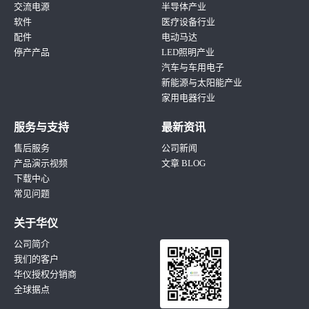
交流电源
半导体产业
软件
医疗设备行业
配件
电动马达
停产产品
LED照明产业
汽车与车用电子
新能源与太阳能产业
家用电器行业
服务与支持
最新资讯
售后服务
公司新闻
产品演示视频
文章 BLOG
下载中心
常见问题
关于华仪
公司简介
我们的客户
华仪授权分销商
全球据点