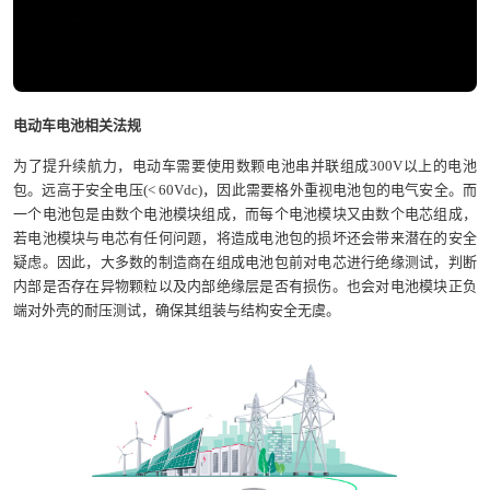
电动车电池相关法规
为了提升续航力，电动车需要使用数颗电池串并联组成300V以上的电池
包。远高于安全电压(< 60Vdc)，因此需要格外重视电池包的电气安全。而
一个电池包是由数个电池模块组成，而每个电池模块又由数个电芯组成，
若电池模块与电芯有任何问题，将造成电池包的损坏还会带来潜在的安全
疑虑。因此，大多数的制造商在组成电池包前对电芯进行绝缘测试，判断
内部是否存在异物颗粒以及内部绝缘层是否有损伤。也会对电池模块正负
端对外壳的耐压测试，确保其组装与结构安全无虞。