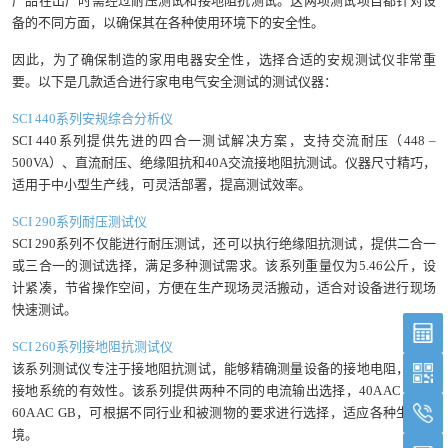
产品在出厂时需经过耐压测试和接地阻抗测试。这两项测试项目都针对设
备的不同方面，以确保其在各种使用环境下的安全性。
因此，为了确保制造的家用电器安全性，选择合适的安规测试仪非常重
要。以下是几款适合进行家电电气安全测试的测试仪器：
SCI 440系列安规综合分析仪
SCI 440系列提供先进的四合一测试解决方案，支持交流耐压（448 –
500VA）、直流耐压、绝缘阻抗和40A交流接地阻抗测试。仪器尺寸精巧，
适用于中小型生产线，可灵活部署，提高测试效率。
SCI 290系列耐压测试仪
SCI 290系列不仅能进行耐压测试，还可以执行绝缘阻抗测试，提供二合一
或三合一的测试选择，满足多种测试需求。该系列重量仅为5.46公斤，设
计紧凑，节省操作空间，方便在生产现场灵活搬动，适合对设备进行现场
快速测试。
SCI 260系列接地阻抗测试仪
该系列测试仪专注于接地阻抗测试，能够精确测量设备的接地电阻，确保
接地系统的有效性。该系列提供两种不同的电流输出选择，40A AC GB或
60A AC GB，可根据不同行业和被测物的要求进行选择，适应各种生产环
境。