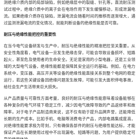
测绝缘介质内部的局部缺陷，例如绝缘层中的裂缝、针孔等。直流耐压测
试过程中，绝缘介质中的离子会在电场作用下发生缓慢移动，形成泄漏电
流。如果绝缘介质存在缺陷，泄漏电流会随着时间的推移而逐渐增大，通
过监测泄漏电流的变化情况，就能判断设备的绝缘性能是否可靠。
耐压与绝缘性能把控的重要性
在当今电气设备研发与生产中，耐压与绝缘性能的精准把控至关重要。从
安全性角度看，电气设备一旦发生绝缘击穿，可能会导致设备损坏、短路
起火，甚至危及使用者的生命安全。无论是家用的小型电器，还是工业领
域的大型电气设备，绝缘性能都是保障其安全运行的基础。例如，在电力
系统中，变压器、高压开关等设备的绝缘性能直接关系到整个电网的稳定
运行，若这些关键设备因绝缘问题发生故障，可能引发大面积停电事故，
给社会生产生活带来巨大损失。
从产品质量与可靠性方面考量，良好的耐压与绝缘性能意味着设备能够在
各种复杂的电气环境下稳定工作，减少因电气故障导致的产品返修率和故
障率。对于电子产品制造商来说，这不仅有助于提升品牌声誉，还能降低
长期的生产成本。比如手机、电脑等消费电子产品，内部电路集成度高，
对绝缘性能要求极为苛刻，只有确保各部件的耐压与绝缘性能达标，才能
保证产品在长期使用过程中不出现漏电、短路等问题，为用户提供稳定可