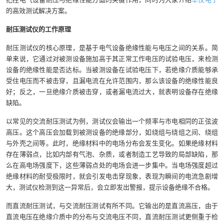
的高效测试解决方案。
耐压测试仪的工作原理
耐压测试仪的核心原理，是基于电气设备绝缘性能与电压之间的关系。简
单来说，它通过对被测设备施加高于其正常工作电压的试验电压，来检测
设备的绝缘性能是否达标。当被测设备在试验电压下，若绝缘介质能够承
受住电压而不被击穿，且漏电流在允许范围内，那么该设备的绝缘性能良
好；反之，一旦绝缘介质被击穿，或者漏电流过大，就表明设备存在绝缘
缺陷。
以常见的交流耐压测试为例，测试仪会输出一个频率与市电相同的正弦波
高压。这个高压会加载到被测设备的绝缘部分，如绕组与绕组之间、绕组
与外壳之间等。此时，绝缘材料中的电场分布会发生变化。如果绝缘材料
存在薄弱点，比如内部有气泡、杂质，或者制造工艺导致的局部缺陷，那
么在高电场强度下，这些薄弱点处的电场会进一步集中。当电场强度超过
绝缘材料的耐受极限时，就会引发电击穿现象，表现为瞬间的电流急剧增
大，测试仪检测到这一异常后，会立即发出警报，提示设备绝缘不合格。
而直流耐压测试，与交流耐压测试有所不同。它输出的是直流高压，由于
直流电压在绝缘介质中的分布与交流电压不同，直流耐压测试更侧重于检