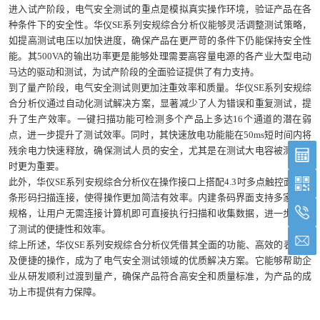
进入试产阶段，电气安全测试的重点是模拟真实操作环境，验证产品在各
种条件下的安全性。华仪SE系列安规综合分析仪能够灵活调整测试策略，
如提高测试电压以加快进度，确保产品在更严苛的条件下仍能保持安全性
能。其500VA的输出功率更是能够处理需要高容量电源的各产业大型电动
马达的驱动和测试，为试产阶段的全面验证提供了有力支持。
到了量产阶段，电气安全测试则更加注重效率和质量。华仪SE系列安规综
合分析仪通过自动化测试解决方案，显著减少了人为错误和重复测试，提
升了生产效率。一键扫描功能可检测多个产品上多达16个通道的潜在弱
点，进一步提升了测试效率。同时，其快速放电功能能在50ms短时间内将
残余电力快速释放，确保测试人员的安全，尤其是在测试大电容被测组件
时更为重要。
此外，华仪SE系列安规综合分析仪在操作接口上搭配4.3吋多点触控面板和
条形码扫描连接，使得操作更加简洁有效率。内建条码界面支持多家厂商
规格，让用户无需连接计算机即可直接执行扫描和收集数据，进一步提升
了测试的便捷性和效率。
综上所述，华仪SE系列安规综合分析仪凭借其全面的功能、高效的表现以
及便捷的操作，成为了电气安全测试领域的优质解决方案。它能够帮助企
业从研发顺利过渡到量产，确保产品符合高安全和质量标准，为产品的成
功上市提供有力保障。