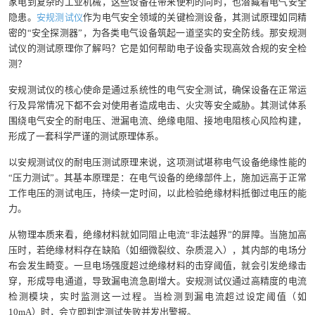
家电到复杂的工业机械，这些设备在带来便利的同时，也潜藏着电气安全
隐患。
安规测试仪
作为电气安全领域的关键检测设备，其测试原理如同精
密的“安全探测器”，为各类电气设备筑起一道坚实的安全防线。那安规测
试仪的测试原理你了解吗？它是如何帮助电子设备实现高效合规的安全检
测？
安规测试仪的核心使命是通过系统性的电气安全测试，确保设备在正常运
行及异常情况下都不会对使用者造成电击、火灾等安全威胁。其测试体系
围绕电气安全的耐电压、泄漏电流、绝缘电阻、接地电阻核心风险构建，
形成了一套科学严谨的测试原理体系。
以安规测试仪的耐电压测试原理来说，这项测试堪称电气设备绝缘性能的
“压力测试”。其基本原理是：在电气设备的绝缘部件上，施加远高于正常
工作电压的测试电压，持续一定时间，以此检验绝缘材料抵御过电压的能
力。​
从物理本质来看，绝缘材料就如同阻止电流“非法越界”的屏障。当施加高
压时，若绝缘材料存在缺陷（如细微裂纹、杂质混入），其内部的电场分
布会发生畸变。一旦电场强度超过绝缘材料的击穿阈值，就会引发绝缘击
穿，形成导电通道，导致漏电流急剧增大。安规测试仪通过高精度的电流
检测模块，实时监测这一过程。当检测到漏电流超过设定阈值（如
10mA）时，会立即判定测试失败并发出警报。​