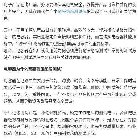
电子产品在出厂前，势必要确保其电气安全，以提升产品可靠性并保障使
用者安全，因此在现代生产中
耐压绝缘测试仪
扮演起了不可或缺的关键角
色。
其中，在电子整机产品日益追求轻薄、高效的今天，作为核心基础元器件
之一的电容器，其质量稳定性直接影响整机性能。而在诸多电容器性能指
标中，“耐压”和“绝缘性能”无疑是判断其可靠性的重要标准。
那么，电容器在出厂或使用前为何必须进行耐压绝缘测试？常见的测试方
法有哪些？测试过程中又有哪些关键注意事项呢？
电容器为什么需要耐压绝缘测试？
电容器在电路中主要用于储能、滤波、耦合、旁路等功能，日常工作时需
要承受一定电压。而由于其绝缘介质（如陶瓷、薄膜、电解质等）特性差
异，以及工艺一致性问题，一些不良电容器在长期运行中可能出现击穿或
短路，从而导致设备故障甚至安全事故。
耐压绝缘测试正是一种通过施加高于额定工作电压的测试电压，验证电容
器绝缘材料与内部结构在短时间内能否承受住高压冲击、是否存在击穿隐
患的有效手段。它不仅是出厂检测的常规项目，也是各类质量标准、行业
规范（如IEC、GB、UL等）中强制要求的测试环节。