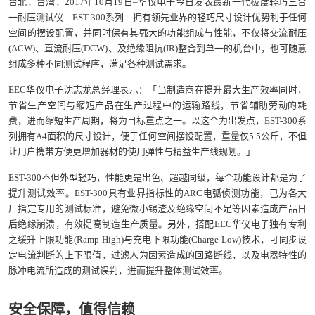
台北，台湾，2017年10月19日–华仪电子今日发表最新一代极度轻巧三合
一耐压测试仪 – EST-300系列 – 拥有领先业界的轻巧尺寸设计优势利于任何
空间的摆设配置，并同时保有其强大的功能组成与性能，不仅将交流耐压
(ACW)、直流耐压(DCW)、及绝缘阻抗(IR)整合到单一的机台中，也可随意
组成多种不同测试程序，满足各种测试需求。
EEC华仪电子沈志龙总经理表示：「当制造商在提升最大生产效率同时，
节省生产空间与缩短产品在生产过程中的运输路线，节省辅助劳动的耗
费，进而缩短生产周期，将为目标重点之一。以这个为出发点，EST-300系
列拥有A4面积的尺寸设计，便于任何空间摆设配置，重量仅5.5公斤，不但
让用户携带方便更增加器材的使用弹性与精益生产线规划。」
EST-300不但外型轻巧，性能更是出色、超越同级，每个功能设计都是为了
提升测试效率。EST-300具有业界指标性的ARC电弧侦测功能，已为各大
厂指定专用的测试标准，避免微小锡渣及绝缘空间不足等因素造成产品日
后绝缘崩溃，有效提高制造生产质量。另外，搭配EEC华仪电子独有专利
之缓升上限功能(Ramp-High)与充电下限功能(Charge-Low)技术，可同步设
定电流判断的上下限值，过滤人为因素造成的回路断线，以及电器特性的
脉冲电流所造成的测试误判，进而提升整体测试效率。
安全保障，值得信赖