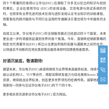
四十个寒暑的历练得以让华仪(EEC) 在撷取了许多无以伦比的知识与经验
的果实。企业在使用华仪 (EEC) 的安规设备、交流电源与测试系统的同
时，也将享有业界先进的技术应用与进阶安规认证专业知识的训练课程，
而客製化的顾问服务与不同行业运用的专属解决方案也将为今年服务的主
轴。
自成立以来，华仪电子(EEC) 的全球服务据点已经超过四十个国家，未来
更会进一步的将服务延展到世界的各个角落。今年，直销转经销新策略的
制定也代表著华仪(EEC) 将比以往更加积极的拓展与通路商之间的合作，
以快速且不间断的在地化售前售后服务来即时回馈使用者需求。
好酒沉瓮底，敬请期待!
展望未来，华仪电子(EEC)承诺将继续为业界带来高服务标准，持续与国际
级认证机构UL、TUV等合作，搭配深厚研发能力与结合美商Ikonix 集团的
资源，继续挑战业界标准，创造更多世界领先的经典传奇。诚挚地邀请旧
雨新知一同参与见证华仪电子(EEC)的下个四十年。
更多相关资讯请参访华仪电子(EEC) 官方网站。