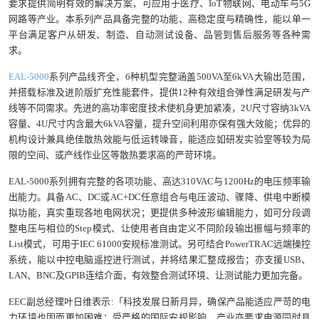
要求提供简明有效的解决方案，可应用于医疗、IoT物联网、电动车与5G
网路等产业。本系列产品具备完整的功能、高稳定度与精确性，能以单一
平台满足客户从研发、制造、自动测试设备、品管到售后服务等各种需
求。
EAL-5000
系列产品线齐全，6种机型完整涵盖500VA至6kVA大输出范围，
并搭载标准及进阶版扩充性能套件，提供12种有效组合弹性满足研发与产
线等不同需求。先进的高功率密度技术使机身更加紧凑，2U尺寸容纳3kVA
容量、4U尺寸内含最大6kVA容量，提升空间利用亦保有强大效能；优异的
机构设计兼具绝佳散热效能与低运转噪音，能适应如研发实验室等较为局
限的空间、或产线作业区等散热要求高的严苛环境。
EAL-5000系列拥有完整的各项功能、高达310VAC与1200Hz的电压频率输
出能力。具备AC、DC或AC+DC任意组合与电压波动、骤降、供电中断模
拟功能，真实重现各地电网状况；更提供多种波形编辑能力，如可分段调
整电压与相位的Step模式、让使用者自由定义不同阶段输出振幅与频率的
List模式，可用于IEC 61000安规标准测试。另可结合PowerTRAC远端操控
系统，能以中控电脑遥控进行测试，并将结果汇整成报告；亦支援USB、
LAN、BNC及GPIB连结介面，有效整合测试环境、让测试能力更加完备。
EEC副总经理叶日维表示:「科技发展日新月异，确保产品能适应严苛的电
力环境也因而更加困难；受严格的国际安规影响，产业亦要求电源同时具