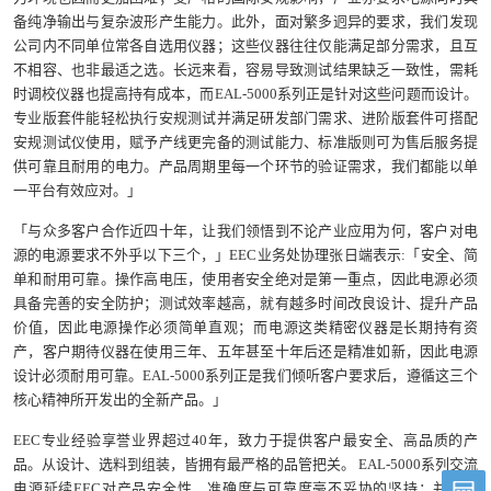
备纯净输出与复杂波形产生能力。此外，面对繁多迥异的要求，我们发现
公司内不同单位常各自选用仪器；这些仪器往往仅能满足部分需求，且互
不相容、也非最适之选。长远来看，容易导致测试结果缺乏一致性，需耗
时调校仪器也提高持有成本，而EAL-5000系列正是针对这些问题而设计。
专业版套件能轻松执行安规测试并满足研发部门需求、进阶版套件可搭配
安规测试仪使用，赋予产线更完备的测试能力、标准版则可为售后服务提
供可靠且耐用的电力。产品周期里每一个环节的验证需求，我们都能以单
一平台有效应对。」
「与众多客户合作近四十年，让我们领悟到不论产业应用为何，客户对电
源的电源要求不外乎以下三个，」EEC业务处协理张日端表示:「安全、简
单和耐用可靠。操作高电压，使用者安全绝对是第一重点，因此电源必须
具备完善的安全防护；测试效率越高，就有越多时间改良设计、提升产品
价值，因此电源操作必须简单直观；而电源这类精密仪器是长期持有资
产，客户期待仪器在使用三年、五年甚至十年后还是精准如新，因此电源
设计必须耐用可靠。EAL-5000系列正是我们倾听客户要求后，遵循这三个
核心精神所开发出的全新产品。」
EEC专业经验享誉业界超过40年，致力于提供客户最安全、高品质的产
品。从设计、选料到组装，皆拥有最严格的品管把关。 EAL-5000系列交流
电源延续EEC对产品安全性、准确度与可靠度毫不妥协的坚持；并通过