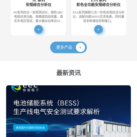
SE 系列
ESA 系列
安规综合分析仪
彩色全功能安规综合分析仪
SE系列四合一安规测试仪，拥有ARC
ESA系列旗舰七合一彩色安规综合分析
E
电弧侦测功能、高精度四线测量、真
仪，选配内建500VA交流电源，同时兼
便
实负电压测试，最大输出功率达50…
容多种通信控制接口。
更多产品
最新资讯